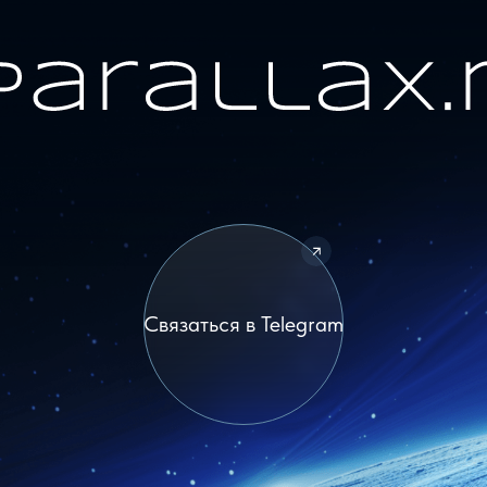
Связаться в Telegram
раво
Судебные юристы
Цифровое право